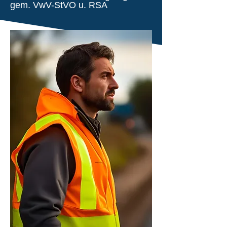
gem. VwV-StVO u. RSA