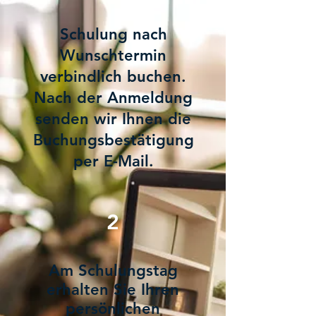
Schulung nach
Wunschtermin
verbindlich buchen.
Nach der Anmeldung
senden wir Ihnen die
Buchungsbestätigung
per E-Mail.
2
Am Schulungstag
erhalten Sie Ihren
persönlichen