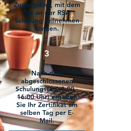
Zugangslink, mit dem
Sie an der RSA
Schulung teilnehmen
können.
3
Nach dem
abgeschlossenen
Schulungstag (9:00 -
16:00 Uhr) erhalten
Sie Ihr Zertifikat am
selben Tag per E-
Mail.