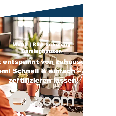
MVAS | RSA Schulung
Barsinghausen
 entspannt von zuhause über
m! Schnell & einfach – jetzt
zertifizieren lassen!