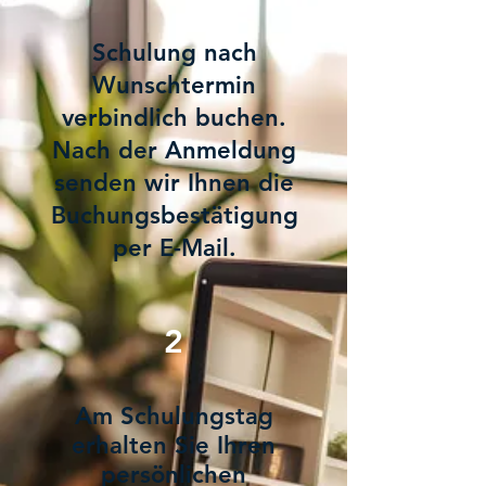
Schulung nach
Wunschtermin
verbindlich buchen.
Nach der Anmeldung
senden wir Ihnen die
Buchungsbestätigung
per E-Mail.
2
Am Schulungstag
erhalten Sie Ihren
persönlichen