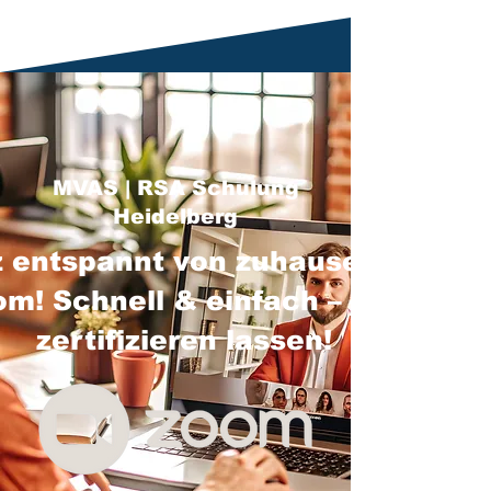
MVAS | RSA Schulung
Heidelberg
 entspannt von zuhause über
m! Schnell & einfach – jetzt
zertifizieren lassen!