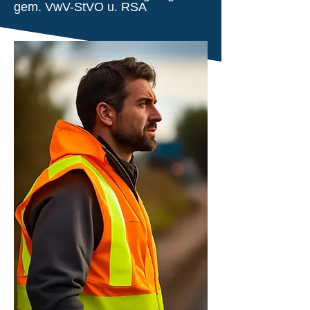
gem. VwV-StVO u. RSA