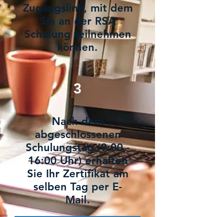
Zugangslink, mit dem
Sie an der RSA
Schulung teilnehmen
können.
3
Nach dem
abgeschlossenen
Schulungstag (9:00 -
16:00 Uhr) erhalten
Sie Ihr Zertifikat am
selben Tag per E-
Mail.