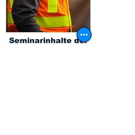
Seminarinhalte der
RSA Inhouse
Schulung
In unserem RSA Inhouse Schulung
vermitteln wir Ihnen umfassendes
Wissen über die rechtlichen
Grundlagen und praktischen
Anforderungen der
Baustellensicherung. Sie lernen,
wie Arbeitsstellen innerorts und an