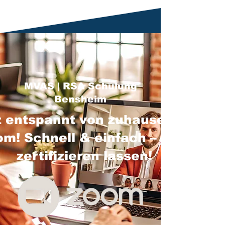
MVAS | RSA Schulung
Bensheim
 entspannt von zuhause über
m! Schnell & einfach – jetzt
zertifizieren lassen!