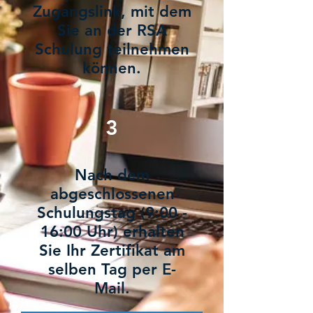
Zugangslink, mit dem
Sie an der RSA
Schulung teilnehmen
können.
3
Nach dem
abgeschlossenen
Schulungstag (9:00 -
16:00 Uhr) erhalten
Sie Ihr Zertifikat am
selben Tag per E-
Mail.