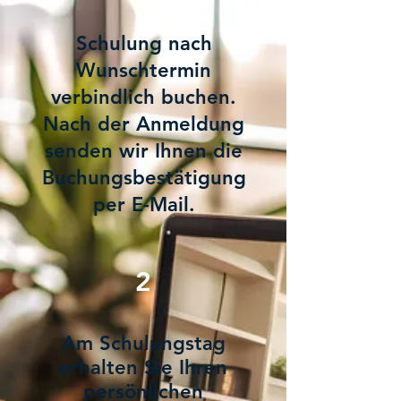
Schulung nach
Wunschtermin
verbindlich buchen.
Nach der Anmeldung
senden wir Ihnen die
Buchungsbestätigung
per E-Mail.
2
Am Schulungstag
erhalten Sie Ihren
persönlichen