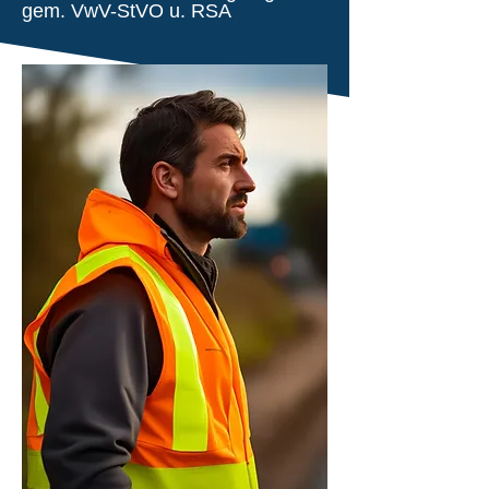
gem. VwV-StVO u. RSA