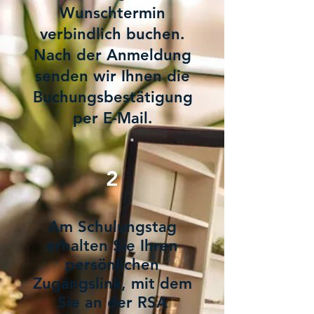
Wunschtermin
verbindlich buchen.
Nach der Anmeldung
senden wir Ihnen die
Buchungsbestätigung
per E-Mail.
2
Am Schulungstag
erhalten Sie Ihren
persönlichen
Zugangslink, mit dem
Sie an der RSA