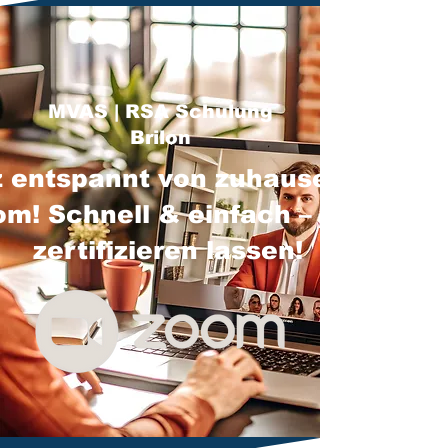
MVAS | RSA Schulung
Brilon
 entspannt von zuhause über
m! Schnell & einfach – jetzt
zertifizieren lassen!