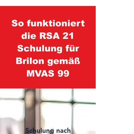
So funktioniert
die RSA 21
Schulung für
Brilon gemäß
MVAS 99
1
Schulung nach