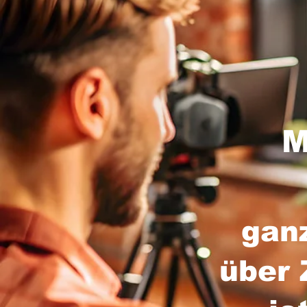
M
gan
über 