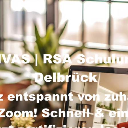
VAS | RSA Schulu
Delbrück
z entspannt von zu
Zoom! Schnell & ein