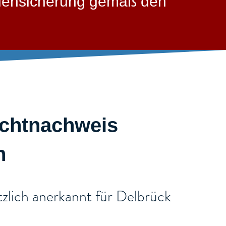
llensicherung gemäß den
ichtnachweis
​
zlich anerkannt für Delbrück