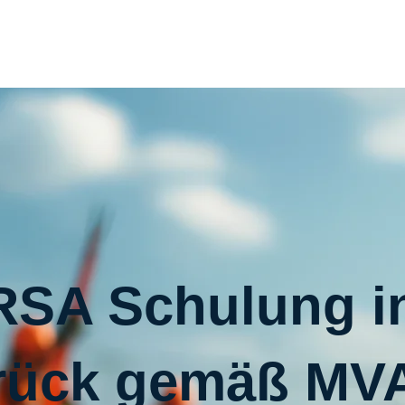
RSA Schulung i
rück gemäß MV