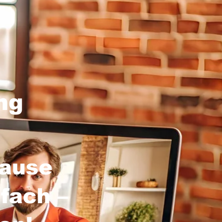
ng
hause
fach –