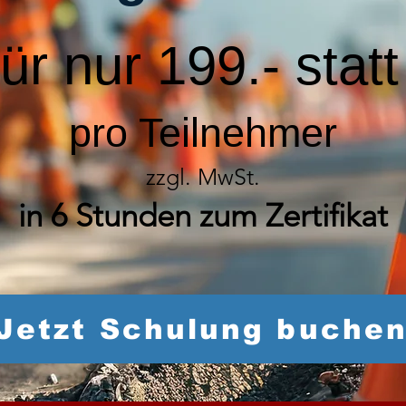
für nur 199.- stat
pro Teilnehmer
zzgl. MwSt.
in 6 Stunden zum Zertifikat
Jetzt Schulung buche