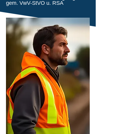
gem. VwV-StVO u. RSA