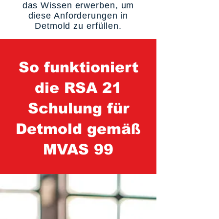
das Wissen erwerben, um
diese Anforderungen in
Detmold zu erfüllen.
So funktioniert
die RSA 21
Schulung für
Detmold gemäß
MVAS 99
1