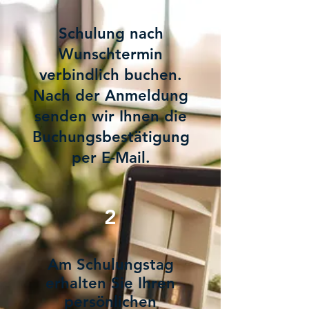
Schulung nach
Wunschtermin
verbindlich buchen.
Nach der Anmeldung
senden wir Ihnen die
Buchungsbestätigung
per E-Mail.
2
Am Schulungstag
erhalten Sie Ihren
persönlichen