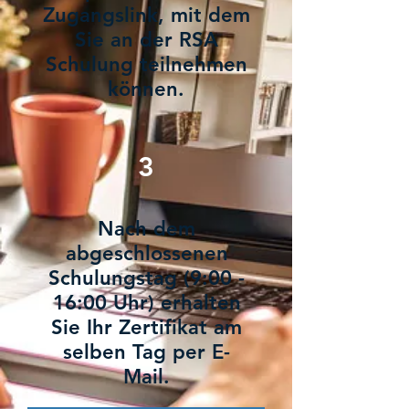
Zugangslink, mit dem
Sie an der RSA
Schulung teilnehmen
können.
3
Nach dem
abgeschlossenen
Schulungstag (9:00 -
16:00 Uhr) erhalten
Sie Ihr Zertifikat am
selben Tag per E-
Mail.