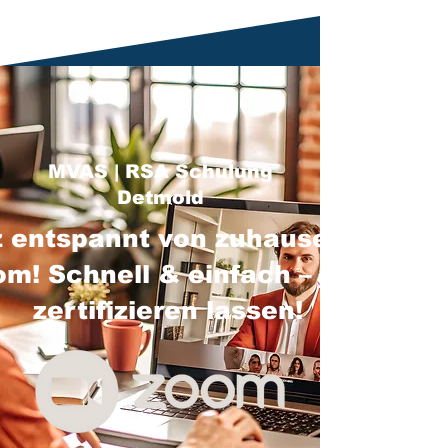
MVAS | RSA Schulung
Detmold
 entspannt von zuhause über
m! Schnell & einfach – jetzt
zertifizieren lassen!