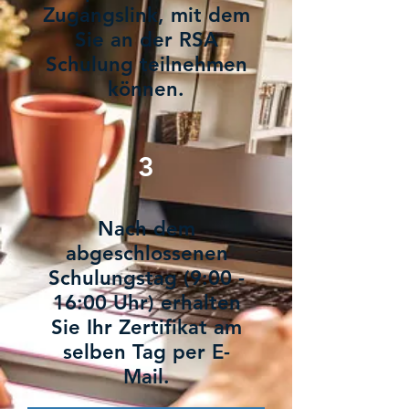
Zugangslink, mit dem
Sie an der RSA
Schulung teilnehmen
können.
3
Nach dem
abgeschlossenen
Schulungstag (9:00 -
16:00 Uhr) erhalten
Sie Ihr Zertifikat am
selben Tag per E-
Mail.