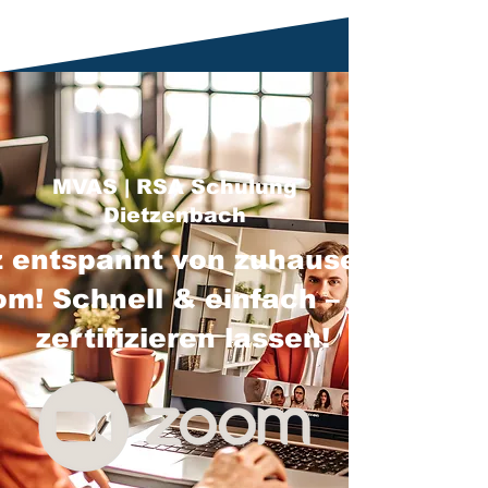
MVAS | RSA Schulung
Dietzenbach
 entspannt von zuhause über
m! Schnell & einfach – jetzt
zertifizieren lassen!