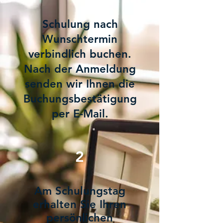
Schulung nach
Wunschtermin
verbindlich buchen.
Nach der Anmeldung
senden wir Ihnen die
Buchungsbestätigung
per E-Mail.
2
Am Schulungstag
erhalten Sie Ihren
persönlichen