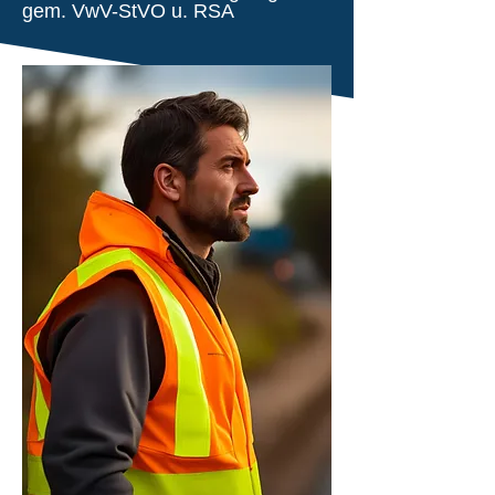
gem. VwV-StVO u. RSA