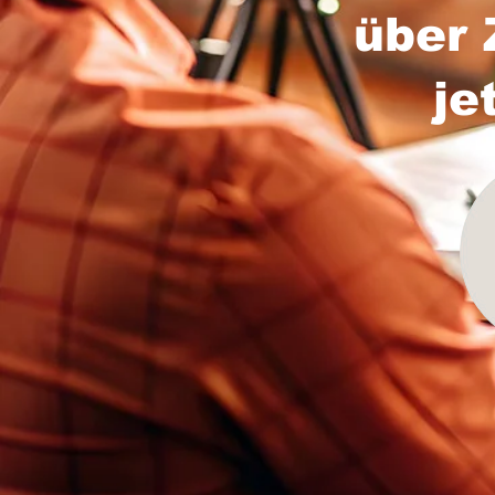
über 
je