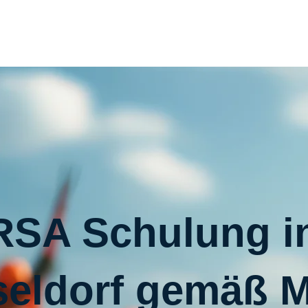
RSA Schulung i
seldorf gemäß 