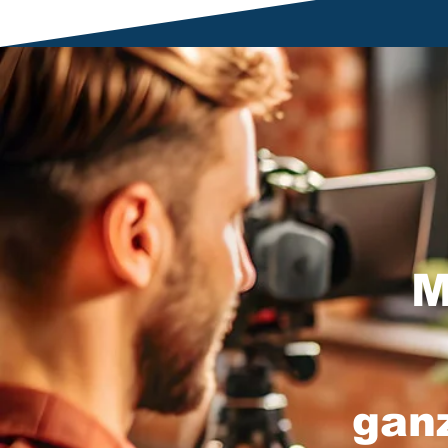
M
gan