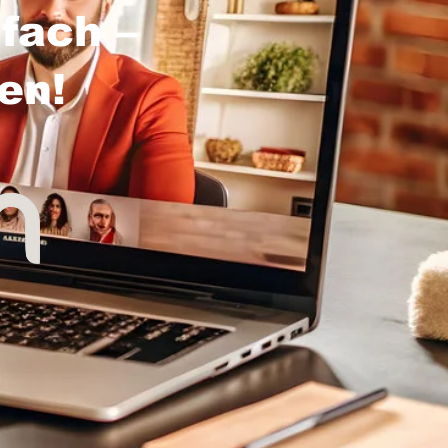
fach –
sen!