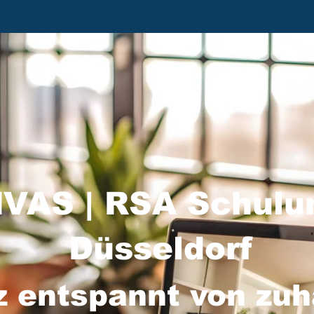
VAS | RSA Schulu
Düsseldorf
z entspannt von zu