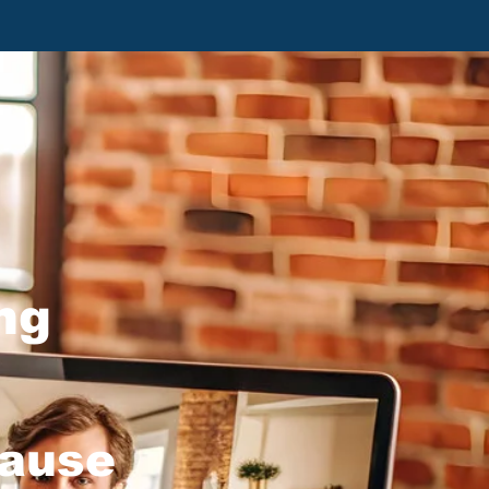
ng
hause