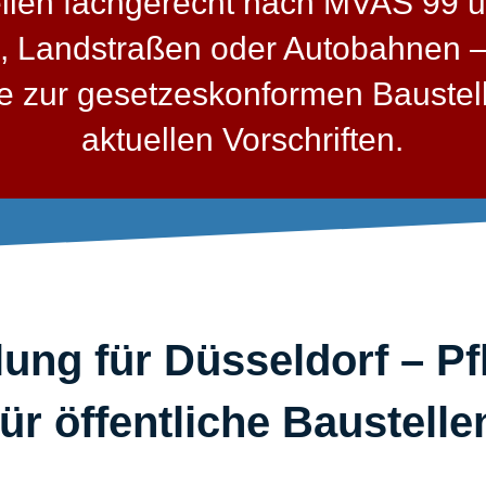
ellen fachgerecht nach MVAS 99 
, Landstraßen oder Autobahnen – 
sse zur gesetzeskonformen Bauste
aktuellen Vorschriften.
ung für Düsseldorf – Pf
für öffentliche Baustellen