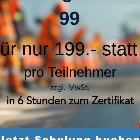
99
für nur 199.- stat
pro Teilnehmer
zzgl. MwSt.
in 6 Stunden zum Zertifikat
Jetzt Schulung buche