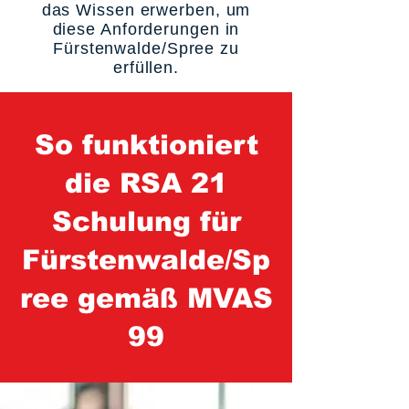
das Wissen erwerben, um
diese Anforderungen in
Fürstenwalde/Spree zu
erfüllen.
So funktioniert
die RSA 21
Schulung für
Fürstenwalde/Sp
ree gemäß MVAS
99