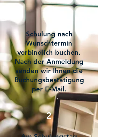
1
Schulung nach
Wunschtermin
verbindlich buchen.
Nach der Anmeldung
senden wir Ihnen die
Buchungsbestätigung
per E-Mail.
2
Am Schulungstag