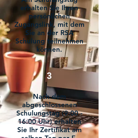
erhalten Sie Ihren
persönlichen
Zugangslink, mit dem
Sie an der RSA
Schulung teilnehmen
können.
3
Nach dem
abgeschlossenen
Schulungstag (9:00 -
16:00 Uhr) erhalten
Sie Ihr Zertifikat am