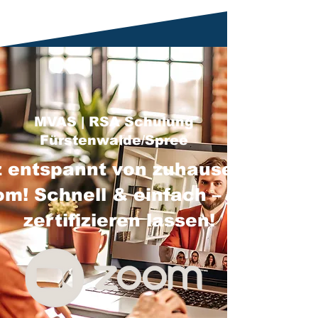
MVAS | RSA Schulung
Fürstenwalde/Spree
 entspannt von zuhause über
m! Schnell & einfach – jetzt
zertifizieren lassen!