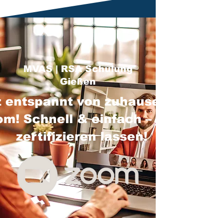
MVAS | RSA Schulung
Gießen
 entspannt von zuhause über
m! Schnell & einfach – jetzt
zertifizieren lassen!