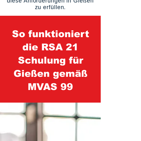
diese Anforderungen in Gießen
zu erfüllen.
So funktioniert
die RSA 21
Schulung für
Gießen gemäß
MVAS 99
1