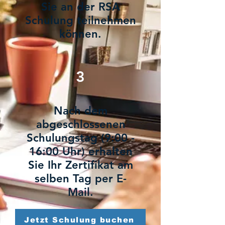
Sie an der RSA
Schulung teilnehmen
können.
3
Nach dem
abgeschlossenen
Schulungstag (9:00 -
16:00 Uhr) erhalten
Sie Ihr Zertifikat am
selben Tag per E-
Mail.
Jetzt Schulung buchen