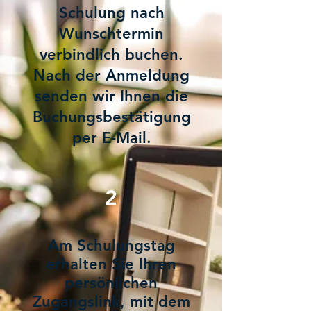
Schulung nach
Wunschtermin
verbindlich buchen.
Nach der Anmeldung
senden wir Ihnen die
Buchungsbestätigung
per E-Mail.
2
Am Schulungstag
erhalten Sie Ihren
persönlichen
Zugangslink, mit dem