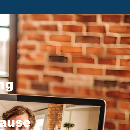
ng
hause