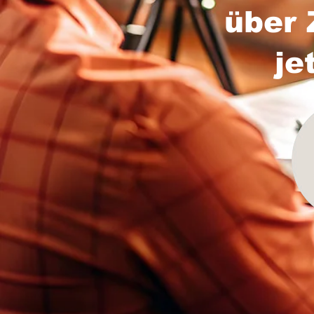
über 
je