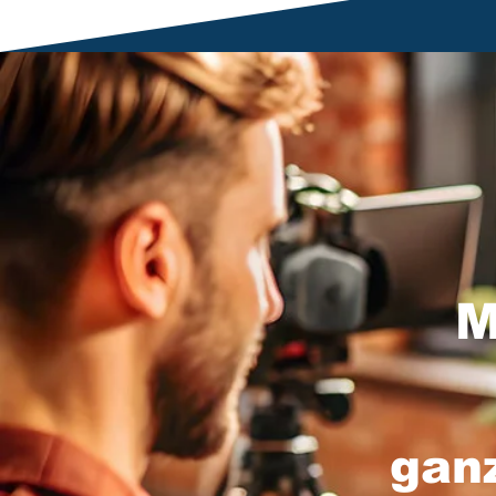
M
gan