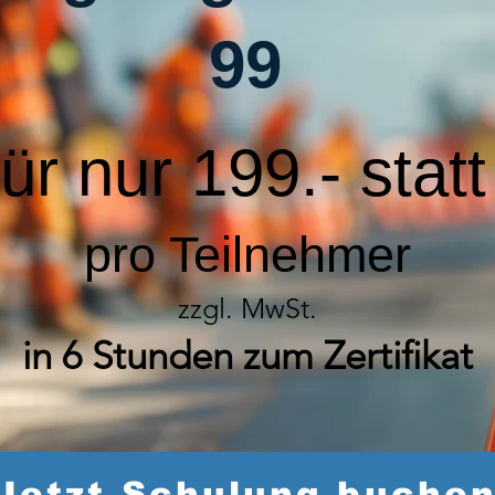
99
für nur 199.- stat
pro Teilnehmer
zzgl. MwSt.
in 6 Stunden zum Zertifikat
Jetzt Schulung buche