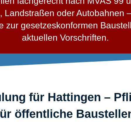
ellen fachgerecht nach MVAS 99 
, Landstraßen oder Autobahnen – 
sse zur gesetzeskonformen Bauste
aktuellen Vorschriften.
ung für Hattingen – Pf
für öffentliche Baustellen