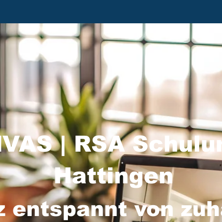
VAS | RSA Schulu
Hattingen
z entspannt von zu