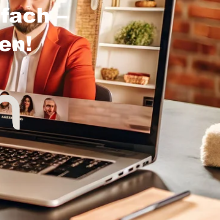
fach –
sen!