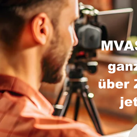
MVAS
gan
über 
je