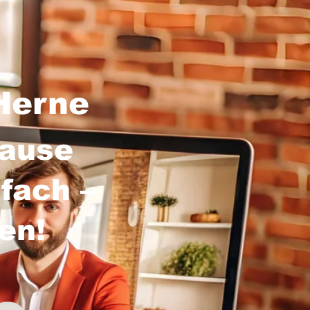
Herne
hause
fach –
sen!