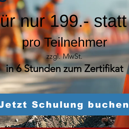
für nur 199.- stat
pro Teilnehmer
zzgl. MwSt.
in 6 Stunden zum Zertifikat
Jetzt Schulung buche