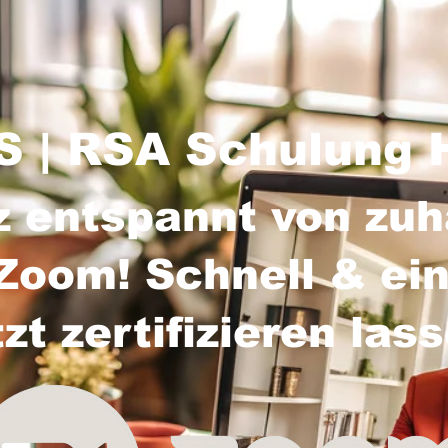
 | RSA Schulung 
z entspannt von zu
Zoom! Schnell & ein
tzt zertifizieren las