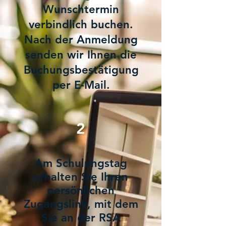
Wunschtermin
verbindlich buchen.
Nach der Anmeldung
senden wir Ihnen die
Buchungsbestätigung
per E-Mail.
2
Am Schulungstag
erhalten Sie Ihren
persönlichen
Zugangslink, mit dem
Sie an der RSA