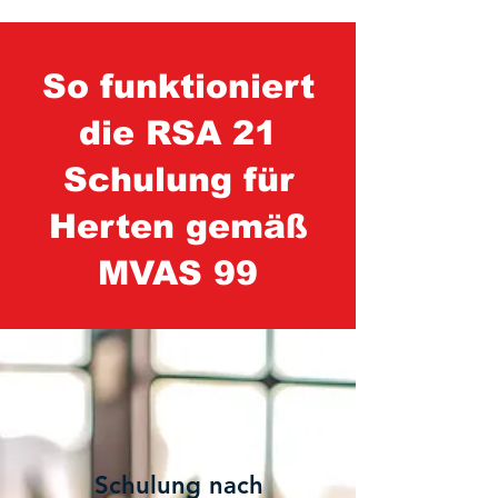
So funktioniert
die RSA 21
Schulung für
Herten gemäß
MVAS 99
1
Schulung nach