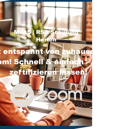
MVAS | RSA Schulung
Herten
 entspannt von zuhause über
m! Schnell & einfach – jetzt
zertifizieren lassen!