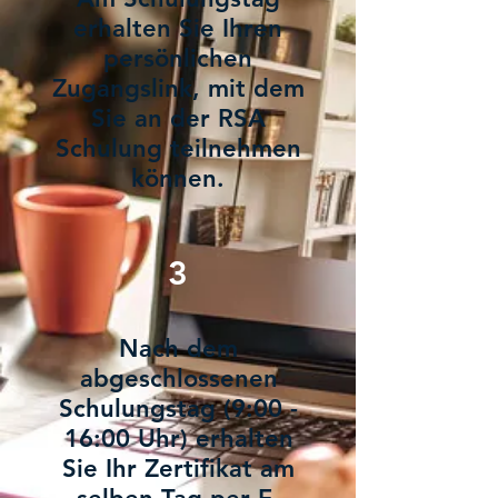
erhalten Sie Ihren
persönlichen
Zugangslink, mit dem
Sie an der RSA
Schulung teilnehmen
können.
3
Nach dem
abgeschlossenen
Schulungstag (9:00 -
16:00 Uhr) erhalten
Sie Ihr Zertifikat am