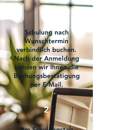
1
Schulung nach
Wunschtermin
verbindlich buchen.
Nach der Anmeldung
senden wir Ihnen die
Buchungsbestätigung
per E-Mail.
2
Am Schulungstag