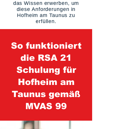
das Wissen erwerben, um
diese Anforderungen in
Hofheim am Taunus zu
erfüllen.
So funktioniert
die RSA 21
Schulung für
Hofheim am
Taunus gemäß
MVAS 99