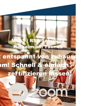
MVAS | RSA Schulung
Hofheim am Taunus
 entspannt von zuhause über
m! Schnell & einfach – jetzt
zertifizieren lassen!