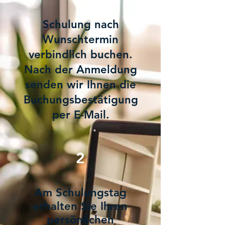
Schulung nach
Wunschtermin
verbindlich buchen.
Nach der Anmeldung
senden wir Ihnen die
Buchungsbestätigung
per E-Mail.
2
Am Schulungstag
erhalten Sie Ihren
persönlichen