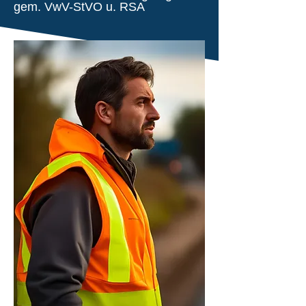
gem. VwV-StVO u. RSA