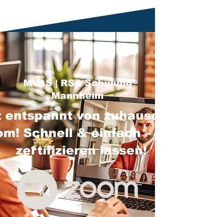
MVAS | RSA Schulung
Mannheim
 entspannt von zuhause über
m! Schnell & einfach – jetzt
zertifizieren lassen!