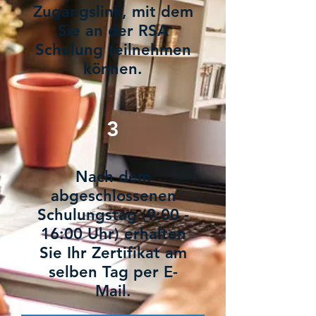
Zugangslink, mit dem
Sie an der RSA
Schulung teilnehmen
können.
3
Nach dem
abgeschlossenen
Schulungstag (9:00 -
16:00 Uhr) erhalten
Sie Ihr Zertifikat am
selben Tag per E-
Mail.