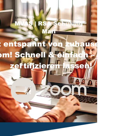
MVAS | RSA Schulung
Marl
 entspannt von zuhause über
m! Schnell & einfach – jetzt
zertifizieren lassen!