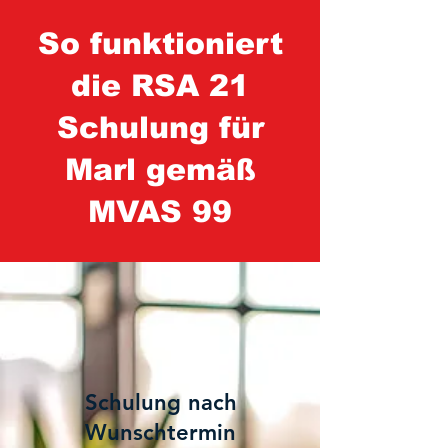
So funktioniert
die RSA 21
Schulung für
Marl gemäß
MVAS 99
1
Schulung nach
Wunschtermin