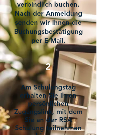
verbindlich buchen.
Nach der Anmeldung
senden wir Ihnen die
Buchungsbestätigung
per E-Mail.
2
Am Schulungstag
erhalten Sie Ihren
persönlichen
Zugangslink, mit dem
Sie an der RSA
Schulung teilnehmen