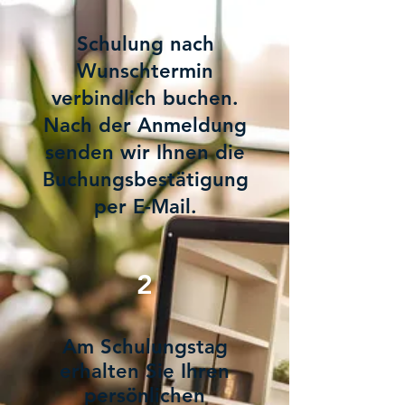
Schulung nach
Wunschtermin
verbindlich buchen.
Nach der Anmeldung
senden wir Ihnen die
Buchungsbestätigung
per E-Mail.
2
Am Schulungstag
erhalten Sie Ihren
persönlichen