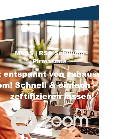
MVAS | RSA Schulung
Pirmasens
 entspannt von zuhause über
m! Schnell & einfach – jetzt
zertifizieren lassen!