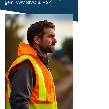
gem. VwV-StVO u. RSA