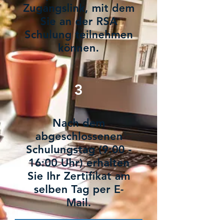
Zugangslink, mit dem
Sie an der RSA
Schulung teilnehmen
können.
3
Nach dem
abgeschlossenen
Schulungstag (9:00 -
16:00 Uhr) erhalten
Sie Ihr Zertifikat am
selben Tag per E-
Mail.