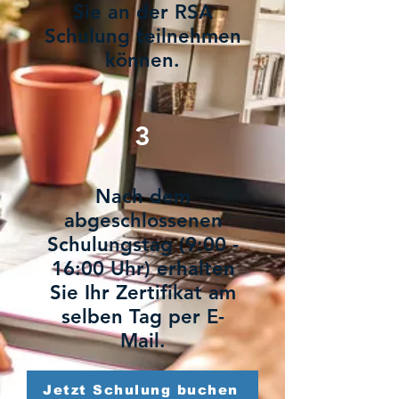
Sie an der RSA
Schulung teilnehmen
können.
3
Nach dem
abgeschlossenen
Schulungstag (9:00 -
16:00 Uhr) erhalten
Sie Ihr Zertifikat am
selben Tag per E-
Mail.
Jetzt Schulung buchen