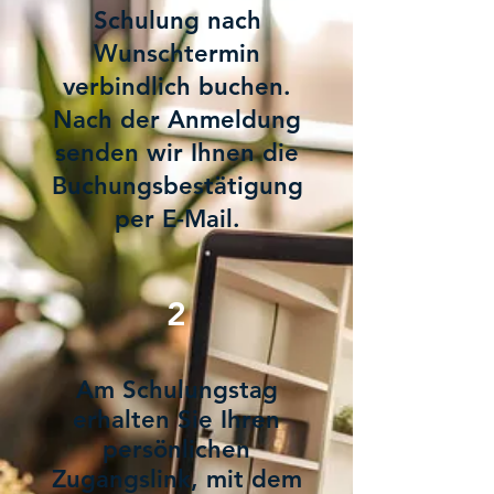
Schulung nach
Wunschtermin
verbindlich buchen.
Nach der Anmeldung
senden wir Ihnen die
Buchungsbestätigung
per E-Mail.
2
Am Schulungstag
erhalten Sie Ihren
persönlichen
Zugangslink, mit dem