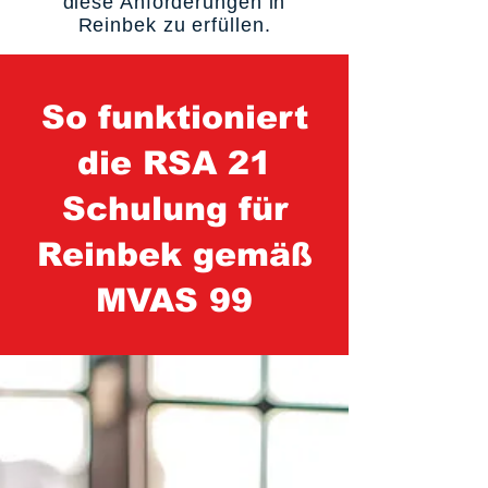
diese Anforderungen in
Reinbek zu erfüllen.
So funktioniert
die RSA 21
Schulung für
Reinbek gemäß
MVAS 99
1