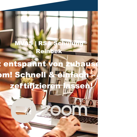
MVAS | RSA Schulung
Reinbek
 entspannt von zuhause über
m! Schnell & einfach – jetzt
zertifizieren lassen!