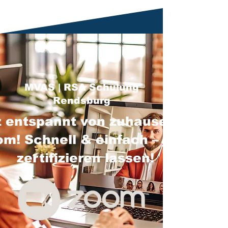
MVAS | RSA Schulung
Rendsburg
 entspannt von zuhause über
m! Schnell & einfach – jetzt
zertifizieren lassen!