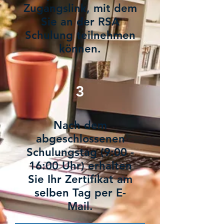
Zugangslink, mit dem
Sie an der RSA
Schulung teilnehmen
können.
3
Nach dem
abgeschlossenen
Schulungstag (9:00 -
16:00 Uhr) erhalten
Sie Ihr Zertifikat am
selben Tag per E-
Mail.