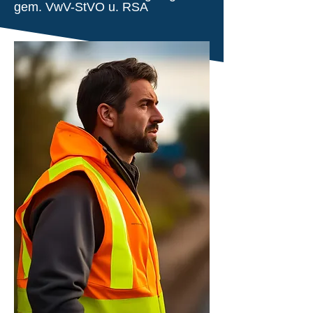
gem. VwV-StVO u. RSA