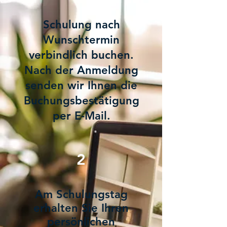
Schulung nach
Wunschtermin
verbindlich buchen.
Nach der Anmeldung
senden wir Ihnen die
Buchungsbestätigung
per E-Mail.
2
Am Schulungstag
erhalten Sie Ihren
persönlichen