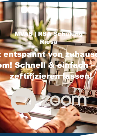
MVAS | RSA Schulung
Riesa
 entspannt von zuhause über
m! Schnell & einfach – jetzt
zertifizieren lassen!