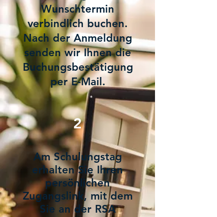
Wunschtermin
verbindlich buchen.
Nach der Anmeldung
senden wir Ihnen die
Buchungsbestätigung
per E-Mail.
2
Am Schulungstag
erhalten Sie Ihren
persönlichen
Zugangslink, mit dem
Sie an der RSA