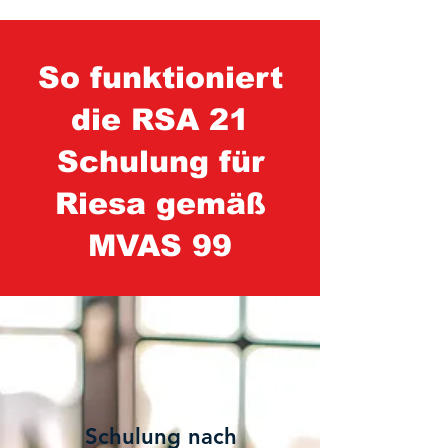
So funktioniert
die RSA 21
Schulung für
Riesa gemäß
MVAS 99
1
Schulung nach