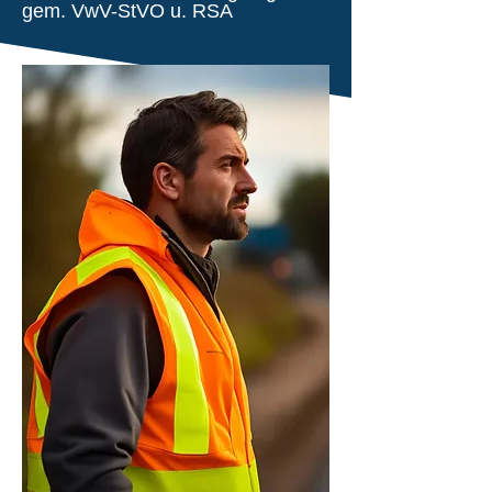
gem. VwV-StVO u. RSA