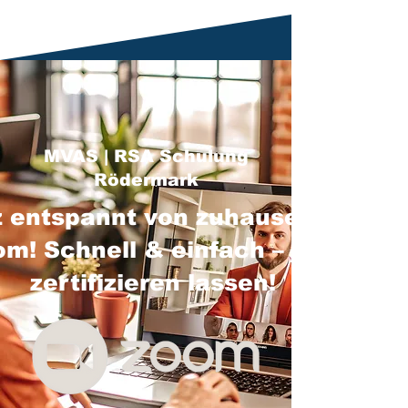
MVAS | RSA Schulung
Rödermark
 entspannt von zuhause über
m! Schnell & einfach – jetzt
zertifizieren lassen!