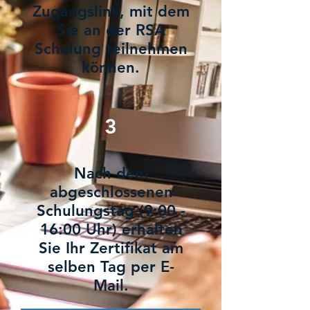
Zugangslink, mit dem
Sie an der RSA
Schulung teilnehmen
können.
3
Nach dem
abgeschlossenen
Schulungstag (9:00 -
16:00 Uhr) erhalten
Sie Ihr Zertifikat am
selben Tag per E-
Mail.