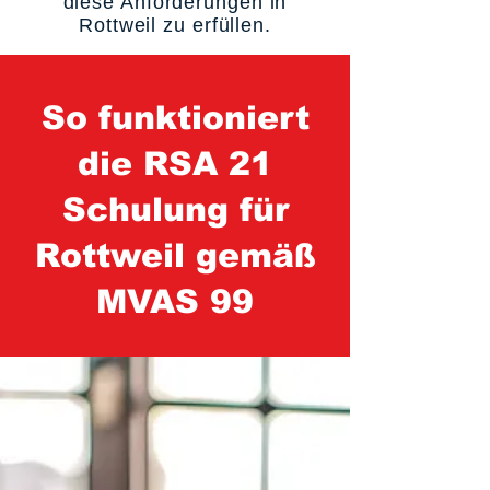
diese Anforderungen in
Rottweil zu erfüllen.
So funktioniert
die RSA 21
Schulung für
Rottweil gemäß
MVAS 99
1