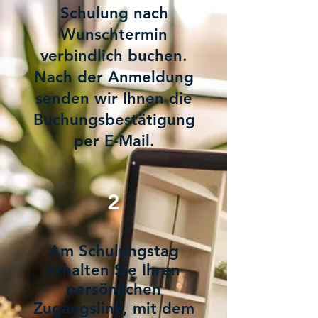
Schulung nach
Wunschtermin
verbindlich buchen.
Nach der Anmeldung
senden wir Ihnen die
Buchungsbestätigung
per E-Mail.
2
Am Schulungstag
erhalten Sie Ihren
persönlichen
Zugangslink, mit dem