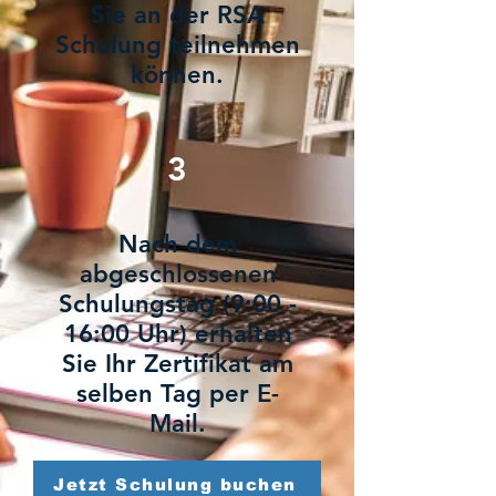
Sie an der RSA
Schulung teilnehmen
können.
3
Nach dem
abgeschlossenen
Schulungstag (9:00 -
16:00 Uhr) erhalten
Sie Ihr Zertifikat am
selben Tag per E-
Mail.
Jetzt Schulung buchen