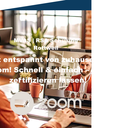
MVAS | RSA Schulung
Rottweil
 entspannt von zuhause über
m! Schnell & einfach – jetzt
zertifizieren lassen!