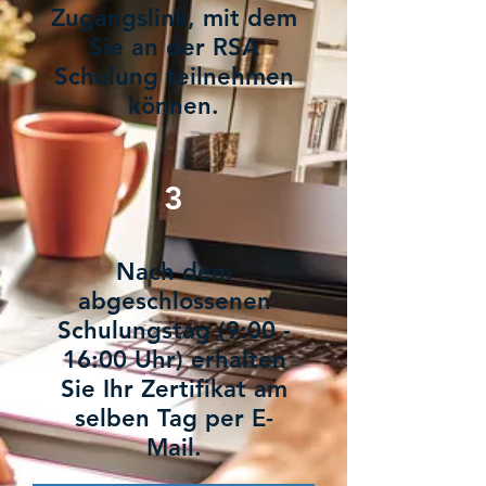
Zugangslink, mit dem
Sie an der RSA
Schulung teilnehmen
können.
3
Nach dem
abgeschlossenen
Schulungstag (9:00 -
16:00 Uhr) erhalten
Sie Ihr Zertifikat am
selben Tag per E-
Mail.