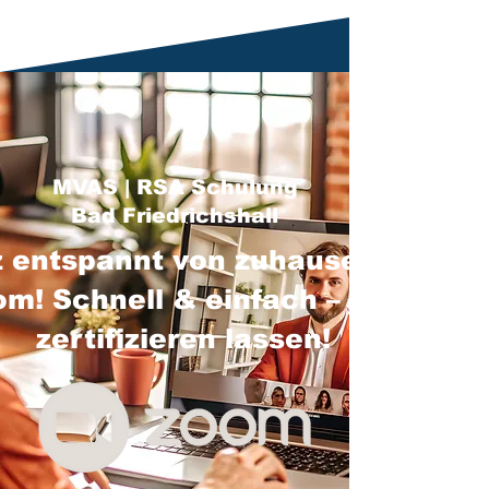
MVAS | RSA Schulung
Bad Friedrichshall
 entspannt von zuhause über
m! Schnell & einfach – jetzt
zertifizieren lassen!