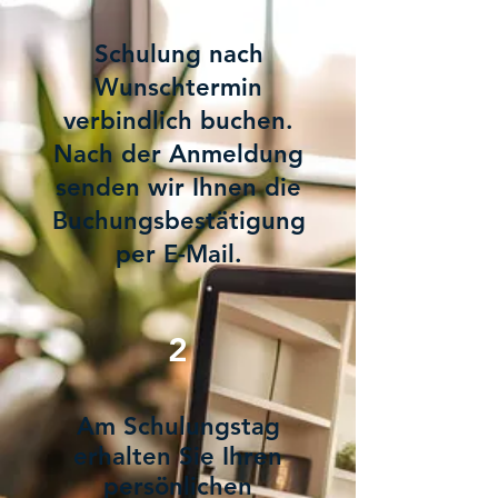
Schulung nach
Wunschtermin
verbindlich buchen.
Nach der Anmeldung
senden wir Ihnen die
Buchungsbestätigung
per E-Mail.
2
Am Schulungstag
erhalten Sie Ihren
persönlichen