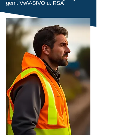
gem. VwV-StVO u. RSA