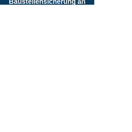
Baustellensicherung an
Straßen (1-tägig)
Praxisnahe Schulung zur
Sicherung von Arbeitsstellen an
innerörtlichen Straßen und
Landstraßen in Bad
Friedrichshall – für
Maßnahmen kurzer und langer
Dauer. Unsere MVAS 99 | RSA
21 Schulung vermittelt Ihnen
alle notwendigen Kenntnisse
für eine rechtssichere und
fachgerechte
Verkehrssicherung.
Einführung in die