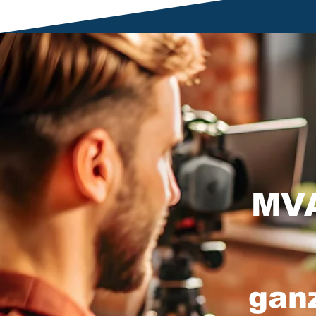
MVA
gan