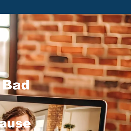
 Bad
hause