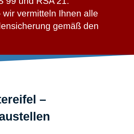
AS 99 und RSA 21.
wir vermitteln Ihnen alle
llensicherung gemäß den
reifel –
austellen​