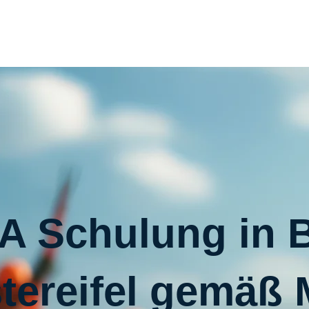
A Schulung in 
tereifel gemäß