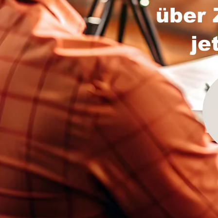
über 
je