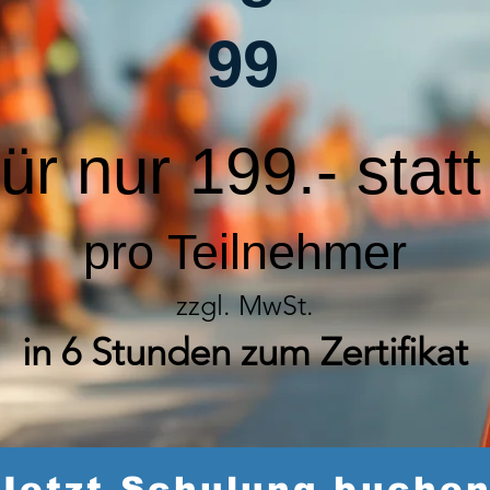
99
für nur 199.- stat
pro Teilnehmer
zzgl. MwSt.
in 6 Stunden zum Zertifikat
Jetzt Schulung buche