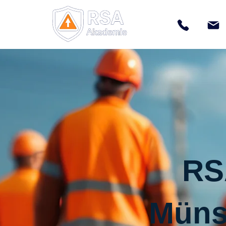
RS
Müns