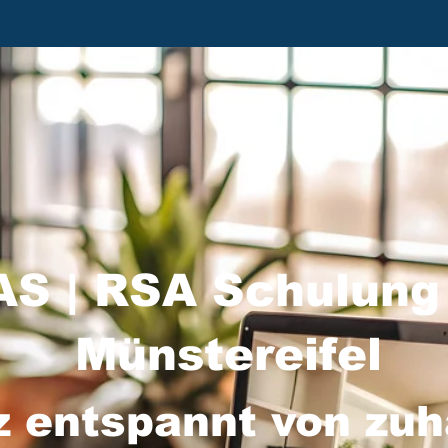
S | RSA Schulung
Münstereifel
z entspannt von zu