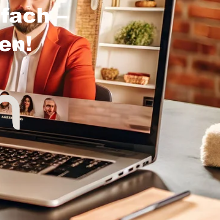
fach –
sen!