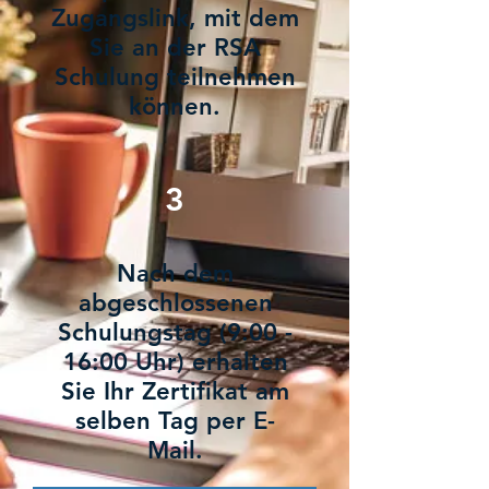
Zugangslink, mit dem
Sie an der RSA
Schulung teilnehmen
können.
3
Nach dem
abgeschlossenen
Schulungstag (9:00 -
16:00 Uhr) erhalten
Sie Ihr Zertifikat am
selben Tag per E-
Mail.