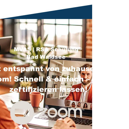
MVAS | RSA Schulung
Bad Waldsee
 entspannt von zuhause über
m! Schnell & einfach – jetzt
zertifizieren lassen!