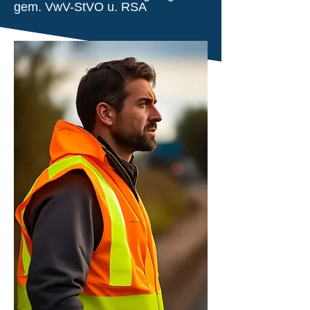
gem. VwV-StVO u. RSA