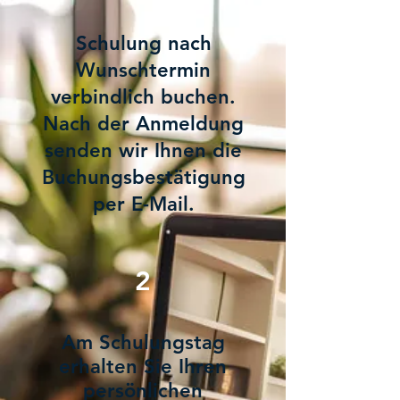
Schulung nach
Wunschtermin
verbindlich buchen.
Nach der Anmeldung
senden wir Ihnen die
Buchungsbestätigung
per E-Mail.
2
Am Schulungstag
erhalten Sie Ihren
persönlichen