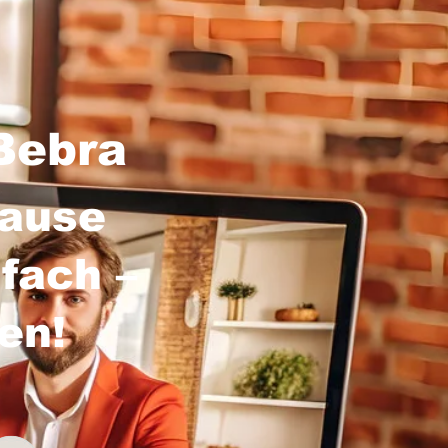
Bebra
hause
fach –
sen!