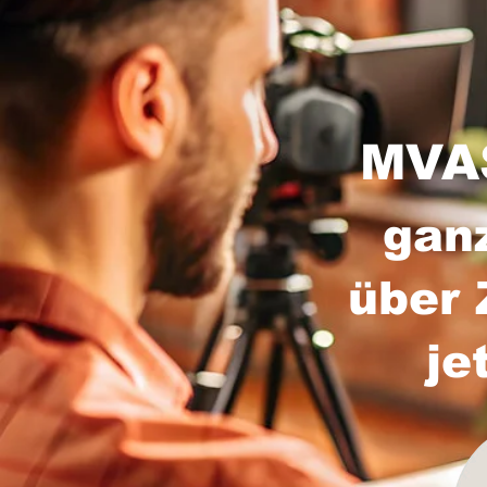
MVAS
gan
über 
je