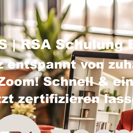
 | RSA Schulung 
z entspannt von zu
Zoom! Schnell & ein
tzt zertifizieren las