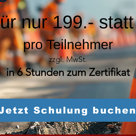
für nur 199.- stat
pro Teilnehmer
zzgl. MwSt.
in 6 Stunden zum Zertifikat
Jetzt Schulung buche