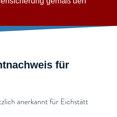
llensicherung gemäß den
htnachweis für
lich anerkannt für Eichstätt