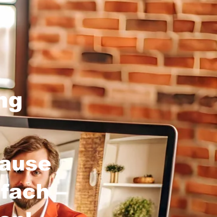
ng
hause
fach –