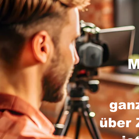
M
gan
über 