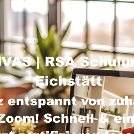
VAS | RSA Schulu
Eichstätt
z entspannt von zu
Zoom! Schnell & ein