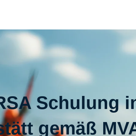
RSA Schulung i
stätt gemäß MV