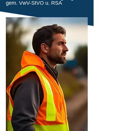
gem. VwV-StVO u. RSA