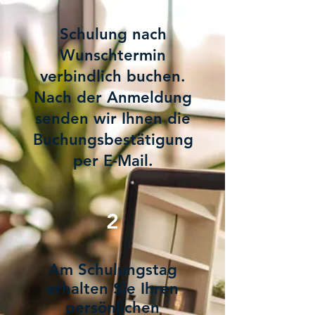
Schulung nach
Wunschtermin
verbindlich buchen.
Nach der Anmeldung
senden wir Ihnen die
Buchungsbestätigung
per E-Mail.
2
Am Schulungstag
erhalten Sie Ihren
persönlichen