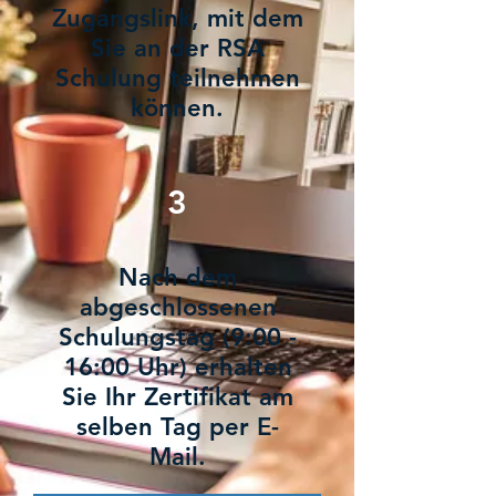
Zugangslink, mit dem
Sie an der RSA
Schulung teilnehmen
können.
3
Nach dem
abgeschlossenen
Schulungstag (9:00 -
16:00 Uhr) erhalten
Sie Ihr Zertifikat am
selben Tag per E-
Mail.