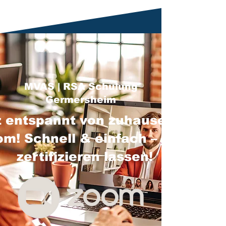
MVAS | RSA Schulung
Germersheim
 entspannt von zuhause über
m! Schnell & einfach – jetzt
zertifizieren lassen!