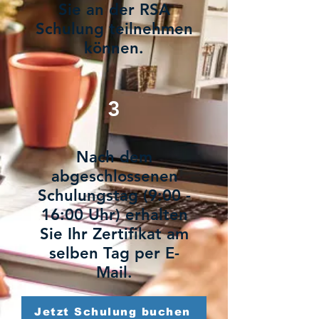
Sie an der RSA
Schulung teilnehmen
können.
3
Nach dem
abgeschlossenen
Schulungstag (9:00 -
16:00 Uhr) erhalten
Sie Ihr Zertifikat am
selben Tag per E-
Mail.
Jetzt Schulung buchen