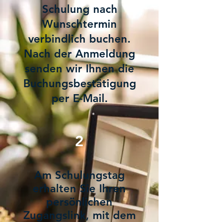
Schulung nach
Wunschtermin
verbindlich buchen.
Nach der Anmeldung
senden wir Ihnen die
Buchungsbestätigung
per E-Mail.
2
Am Schulungstag
erhalten Sie Ihren
persönlichen
Zugangslink, mit dem