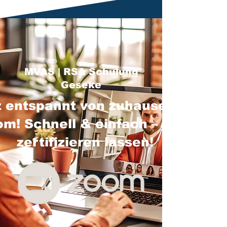
MVAS | RSA Schulung
Geseke
 entspannt von zuhause über
m! Schnell & einfach – jetzt
zertifizieren lassen!