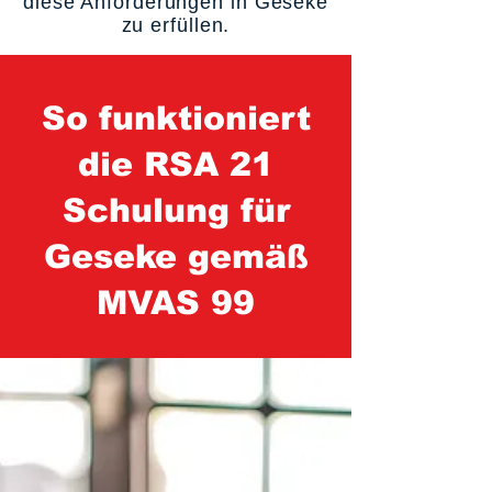
diese Anforderungen in Geseke
zu erfüllen.
So funktioniert
die RSA 21
Schulung für
Geseke gemäß
MVAS 99
1