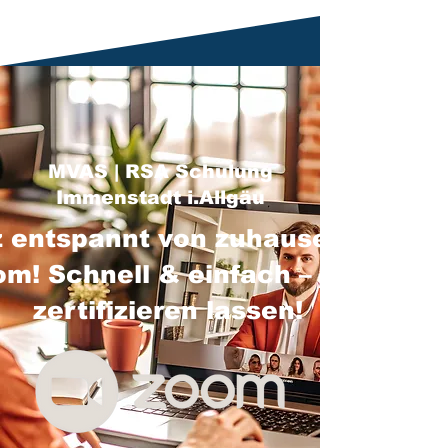
MVAS | RSA Schulung
Immenstadt i.Allgäu
 entspannt von zuhause über
m! Schnell & einfach – jetzt
zertifizieren lassen!