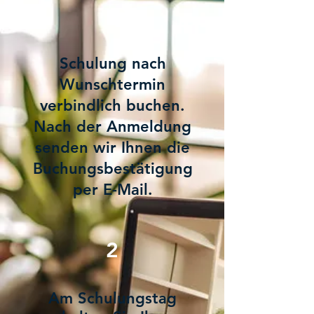
1
Schulung nach
Wunschtermin
verbindlich buchen.
Nach der Anmeldung
senden wir Ihnen die
Buchungsbestätigung
per E-Mail.
2
Am Schulungstag