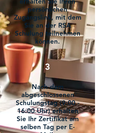
erhalten Sie Ihren
persönlichen
Zugangslink, mit dem
Sie an der RSA
Schulung teilnehmen
können.
3
Nach dem
abgeschlossenen
Schulungstag (9:00 -
16:00 Uhr) erhalten
Sie Ihr Zertifikat am
selben Tag per E-