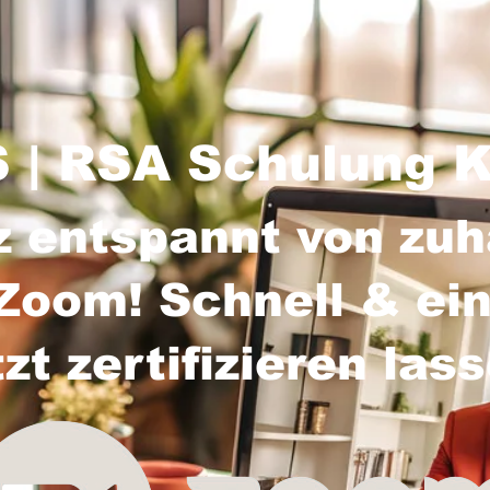
 | RSA Schulung 
z entspannt von zu
Zoom! Schnell & ein
tzt zertifizieren las