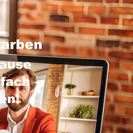
Karben
hause
fach –
sen!