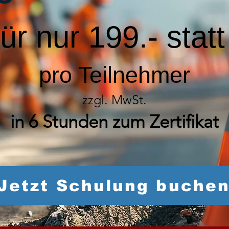
für nur 199.- stat
pro Teilnehmer
zzgl. MwSt.
in 6 Stunden zum Zertifikat
Jetzt Schulung buche