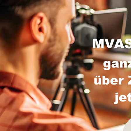
MVAS
gan
über 
je