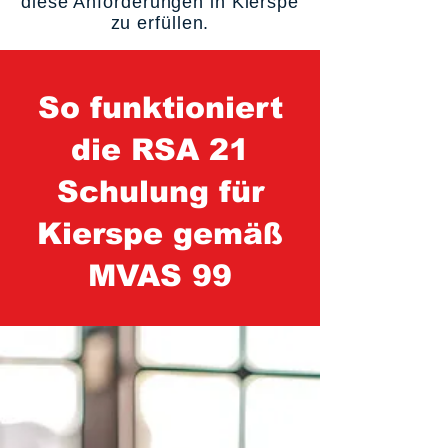
diese Anforderungen in Kierspe
zu erfüllen.
So funktioniert
die RSA 21
Schulung für
Kierspe gemäß
MVAS 99
1