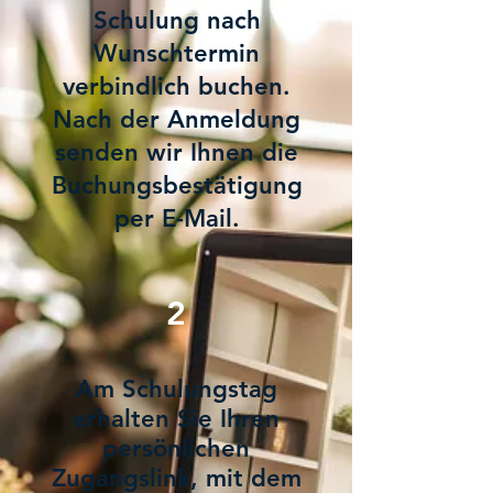
Schulung nach
Wunschtermin
verbindlich buchen.
Nach der Anmeldung
senden wir Ihnen die
Buchungsbestätigung
per E-Mail.
2
Am Schulungstag
erhalten Sie Ihren
persönlichen
Zugangslink, mit dem