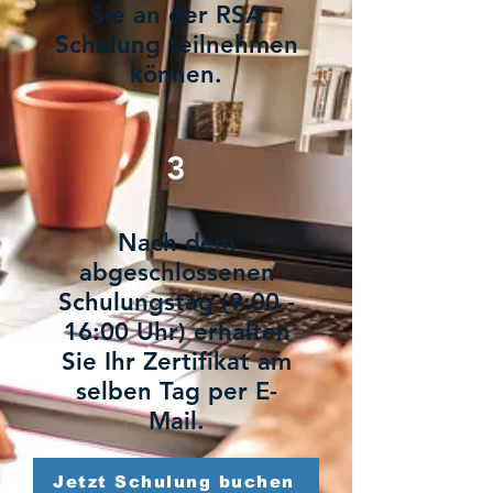
Sie an der RSA
Schulung teilnehmen
können.
3
Nach dem
abgeschlossenen
Schulungstag (9:00 -
16:00 Uhr) erhalten
Sie Ihr Zertifikat am
selben Tag per E-
Mail.
Jetzt Schulung buchen