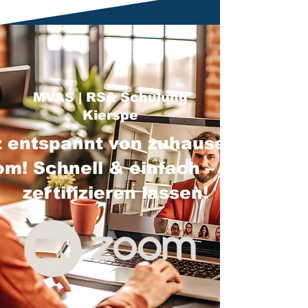
MVAS | RSA Schulung
Kierspe
 entspannt von zuhause über
m! Schnell & einfach – jetzt
zertifizieren lassen!