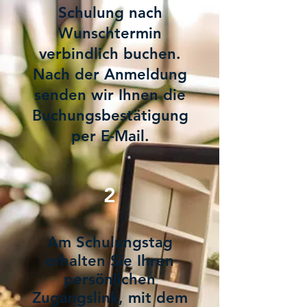
Schulung nach
Wunschtermin
verbindlich buchen.
Nach der Anmeldung
senden wir Ihnen die
Buchungsbestätigung
per E-Mail.
2
Am Schulungstag
erhalten Sie Ihren
persönlichen
Zugangslink, mit dem