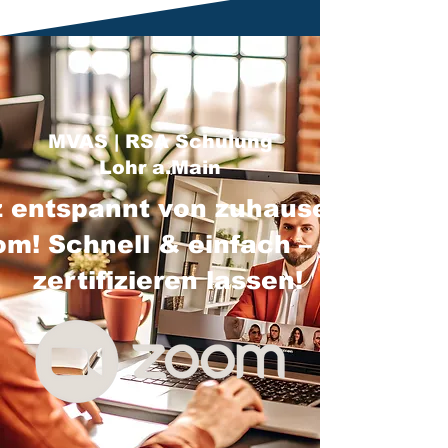
MVAS | RSA Schulung
Lohr a.Main
 entspannt von zuhause über
m! Schnell & einfach – jetzt
zertifizieren lassen!