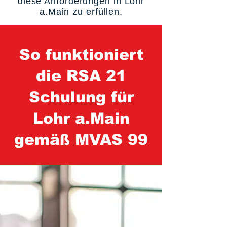
diese Anforderungen in Lohr
a.Main zu erfüllen.
So funktioniert
die RSA 21
Schulung für
Lohr a.Main
gemäß MVAS 99
1