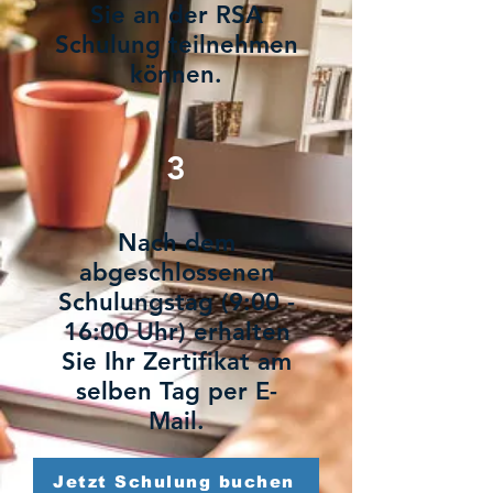
Sie an der RSA
Schulung teilnehmen
können.
3
Nach dem
abgeschlossenen
Schulungstag (9:00 -
16:00 Uhr) erhalten
Sie Ihr Zertifikat am
selben Tag per E-
Mail.
Jetzt Schulung buchen