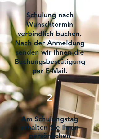
Schulung nach
Wunschtermin
verbindlich buchen.
Nach der Anmeldung
senden wir Ihnen die
Buchungsbestätigung
per E-Mail.
2
Am Schulungstag
erhalten Sie Ihren
persönlichen