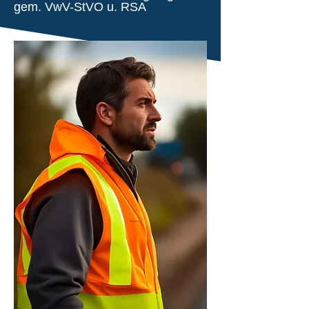
gem. VwV-StVO u. RSA