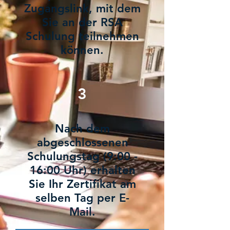
Zugangslink, mit dem
Sie an der RSA
Schulung teilnehmen
können.
3
Nach dem
abgeschlossenen
Schulungstag (9:00 -
16:00 Uhr) erhalten
Sie Ihr Zertifikat am
selben Tag per E-
Mail.