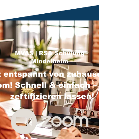
MVAS | RSA Schulung
Mindelheim
 entspannt von zuhause über
m! Schnell & einfach – jetzt
zertifizieren lassen!