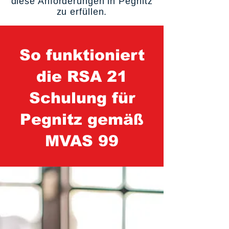
diese Anforderungen in Pegnitz
zu erfüllen.
So funktioniert
die RSA 21
Schulung für
Pegnitz gemäß
MVAS 99
1