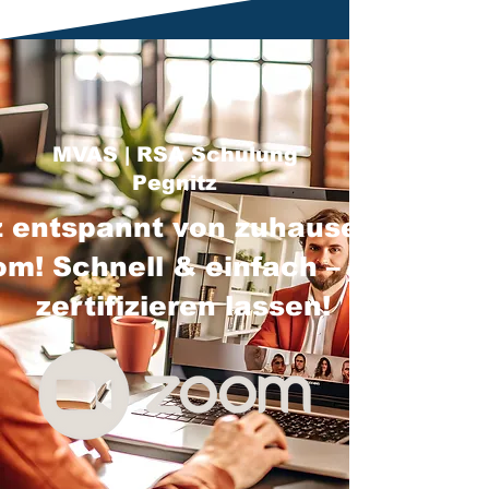
MVAS | RSA Schulung
Pegnitz
 entspannt von zuhause über
m! Schnell & einfach – jetzt
zertifizieren lassen!