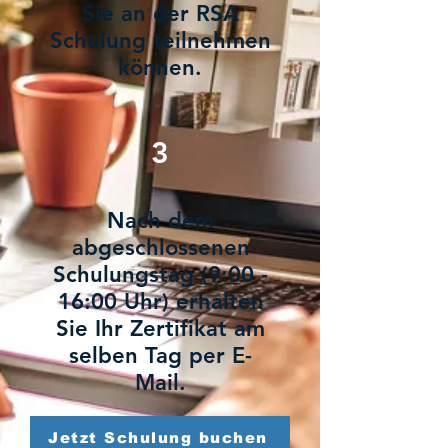
Sie an der RSA
Schulung teilnehmen
können.
3
Nach dem
abgeschlossenen
Schulungstag (9:00 -
16:00 Uhr) erhalten
Sie Ihr Zertifikat am
selben Tag per E-
Mail.
Jetzt Schulung buchen