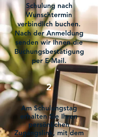
Schulung nach
Wunschtermin
verbindlich buchen.
Nach der Anmeldung
senden wir Ihnen die
Buchungsbestätigung
per E-Mail.
2
Am Schulungstag
erhalten Sie Ihren
persönlichen
Zugangslink, mit dem