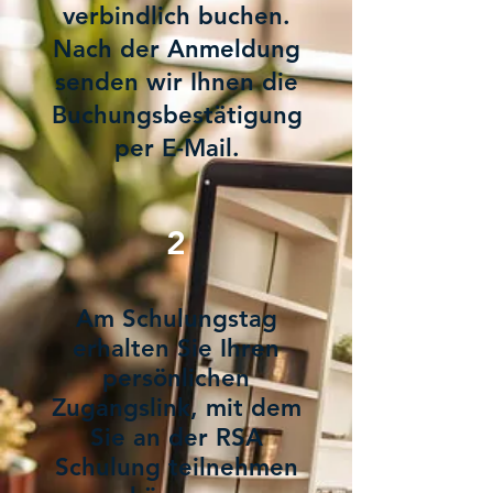
verbindlich buchen.
Nach der Anmeldung
senden wir Ihnen die
Buchungsbestätigung
per E-Mail.
2
Am Schulungstag
erhalten Sie Ihren
persönlichen
Zugangslink, mit dem
Sie an der RSA
Schulung teilnehmen