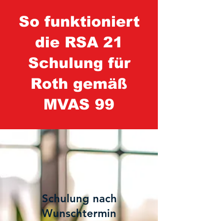
So funktioniert
die RSA 21
Schulung für
Roth gemäß
MVAS 99
1
Schulung nach
Wunschtermin