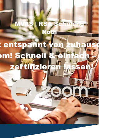
MVAS | RSA Schulung
Roth
 entspannt von zuhause über
m! Schnell & einfach – jetzt
zertifizieren lassen!