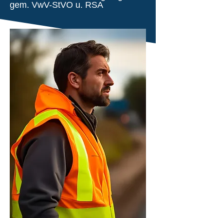
gem. VwV-StVO u. RSA