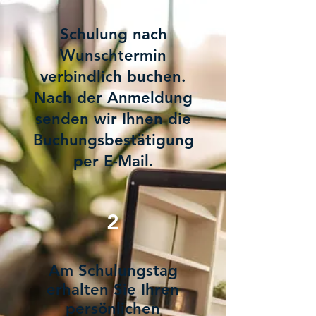
Schulung nach
Wunschtermin
verbindlich buchen.
Nach der Anmeldung
senden wir Ihnen die
Buchungsbestätigung
per E-Mail.
2
Am Schulungstag
erhalten Sie Ihren
persönlichen