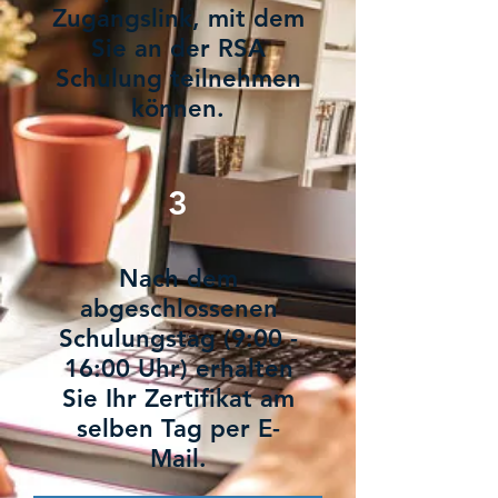
Zugangslink, mit dem
Sie an der RSA
Schulung teilnehmen
können.
3
Nach dem
abgeschlossenen
Schulungstag (9:00 -
16:00 Uhr) erhalten
Sie Ihr Zertifikat am
selben Tag per E-
Mail.