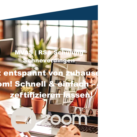
MVAS | RSA Schulung
Schneverdingen
 entspannt von zuhause über
m! Schnell & einfach – jetzt
zertifizieren lassen!