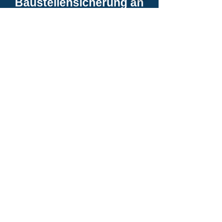
Baustellensicherung an
Straßen (1-tägig)
Praxisnahe Schulung zur
Sicherung von Arbeitsstellen an
innerörtlichen Straßen und
Landstraßen in
Schneverdingen – für
Maßnahmen kurzer und langer
Dauer. Unsere MVAS 99 | RSA
21 Schulung vermittelt Ihnen
alle notwendigen Kenntnisse
für eine rechtssichere und
fachgerechte
Verkehrssicherung.
Einführung in die