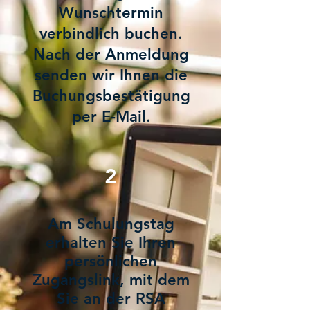
Wunschtermin
verbindlich buchen.
Nach der Anmeldung
senden wir Ihnen die
Buchungsbestätigung
per E-Mail.
2
Am Schulungstag
erhalten Sie Ihren
persönlichen
Zugangslink, mit dem
Sie an der RSA