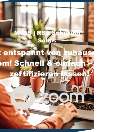
MVAS | RSA Schulung
Solms
 entspannt von zuhause über
m! Schnell & einfach – jetzt
zertifizieren lassen!