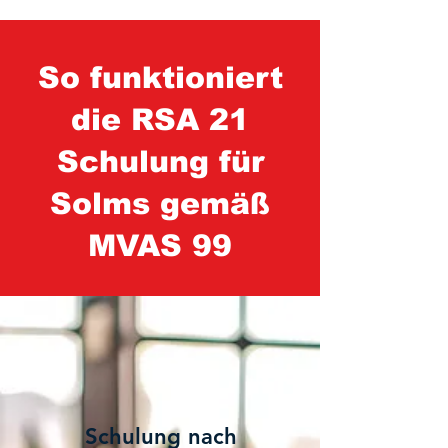
So funktioniert
die RSA 21
Schulung für
Solms gemäß
MVAS 99
1
Schulung nach