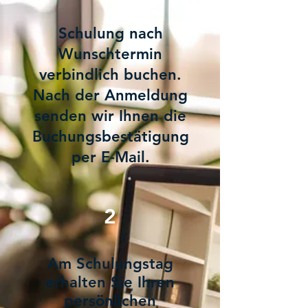
Schulung nach
Wunschtermin
verbindlich buchen.
Nach der Anmeldung
senden wir Ihnen die
Buchungsbestätigung
per E-Mail.
2
Am Schulungstag
erhalten Sie Ihren
persönlichen