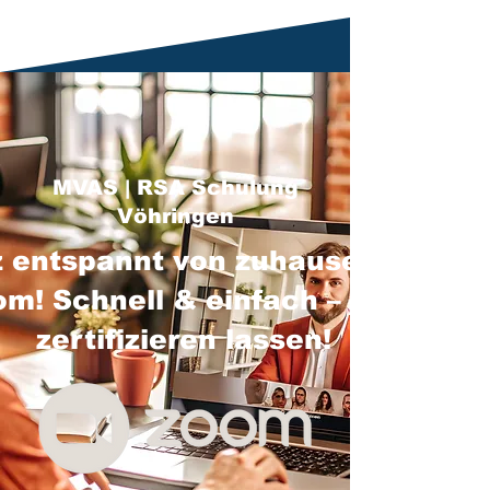
MVAS | RSA Schulung
Vöhringen
 entspannt von zuhause über
m! Schnell & einfach – jetzt
zertifizieren lassen!