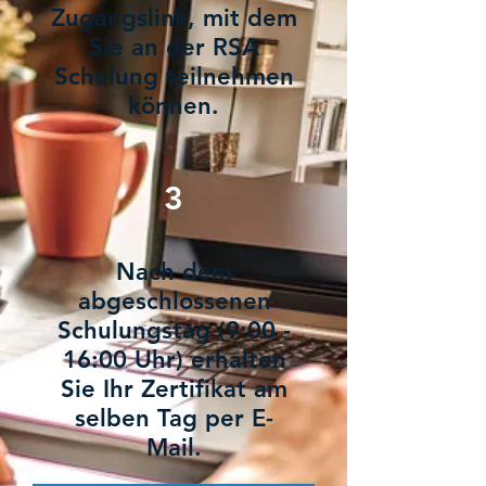
Zugangslink, mit dem
Sie an der RSA
Schulung teilnehmen
können.
3
Nach dem
abgeschlossenen
Schulungstag (9:00 -
16:00 Uhr) erhalten
Sie Ihr Zertifikat am
selben Tag per E-
Mail.