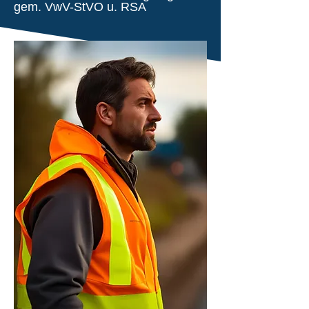
gem. VwV-StVO u. RSA