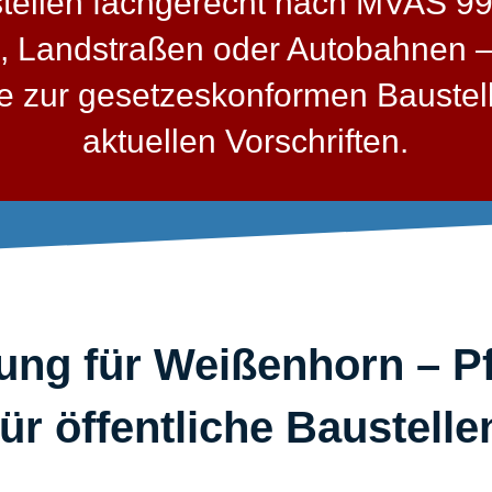
stellen fachgerecht nach MVAS 9
, Landstraßen oder Autobahnen – 
sse zur gesetzeskonformen Bauste
aktuellen Vorschriften.
ng für Weißenhorn – Pf
für öffentliche Baustellen