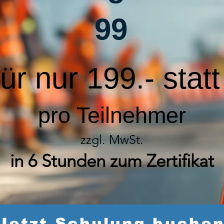
99
für nur 199.- stat
pro Teilnehmer
zzgl. MwSt.
in 6 Stunden zum Zertifikat
Jetzt Schulung buche