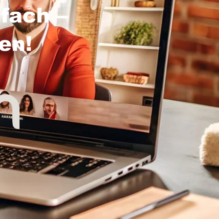
fach –
sen!