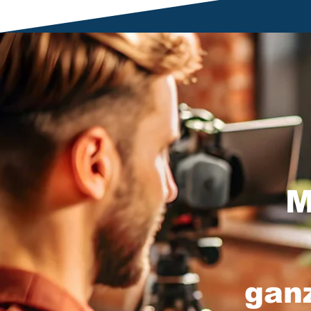
M
gan