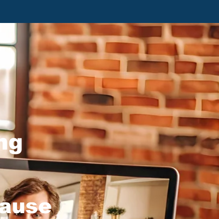
ng
hause