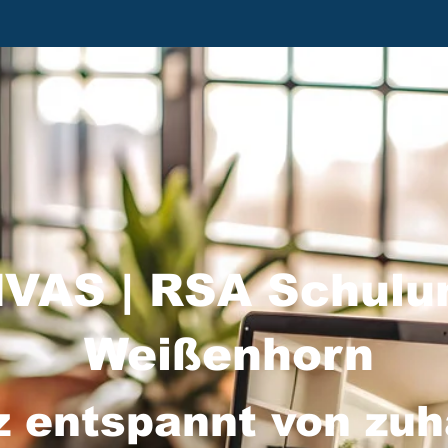
VAS | RSA Schulu
Weißenhorn
z entspannt von zu