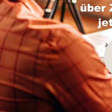
über 
je