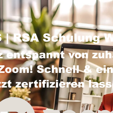
 | RSA Schulung 
z entspannt von zu
Zoom! Schnell & ein
tzt zertifizieren las