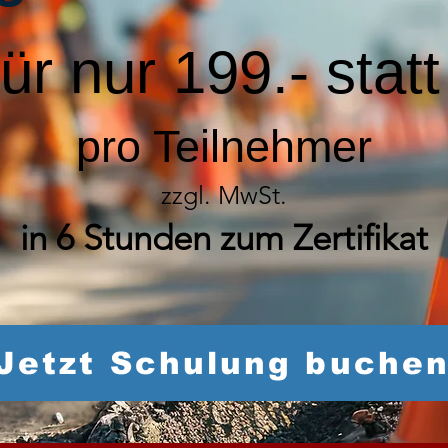
für nur 199.- stat
pro Teilnehmer
zzgl. MwSt.
in 6 Stunden zum Zertifikat
Jetzt Schulung buche