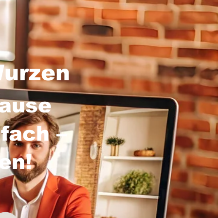
Wurzen
hause
fach –
sen!