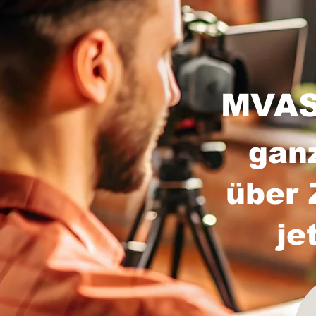
MVAS
gan
über 
je