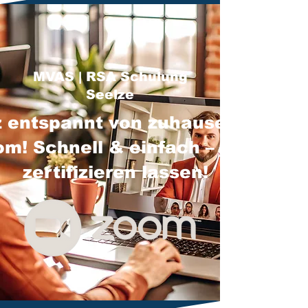
MVAS | RSA Schulung
Seelze
 entspannt von zuhause über
m! Schnell & einfach – jetzt
zertifizieren lassen!