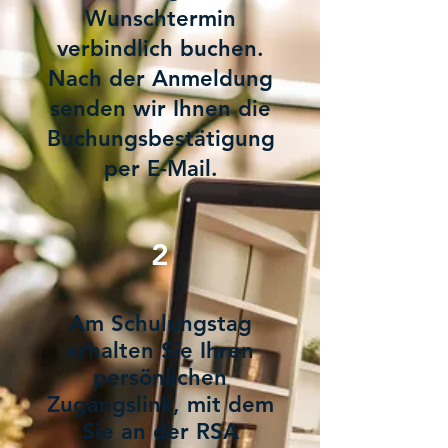
Wunschtermin
verbindlich buchen.
Nach der Anmeldung
senden wir Ihnen die
Buchungsbestätigung
per E-Mail.
2
Am Schulungstag
erhalten Sie Ihren
persönlichen
Zugangslink, mit dem
Sie an der RSA