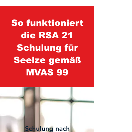
So funktioniert
die RSA 21
Schulung für
Seelze gemäß
MVAS 99
1
Schulung nach