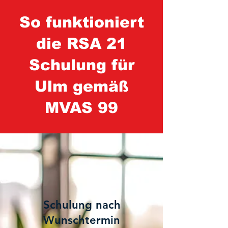
So funktioniert
die RSA 21
Schulung für
Ulm gemäß
MVAS 99
1
Schulung nach
Wunschtermin