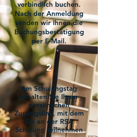
verbindlich buchen.
Nach der Anmeldung
senden wir Ihnen die
Buchungsbestätigung
per E-Mail.
2
Am Schulungstag
erhalten Sie Ihren
persönlichen
Zugangslink, mit dem
Sie an der RSA
Schulung teilnehmen