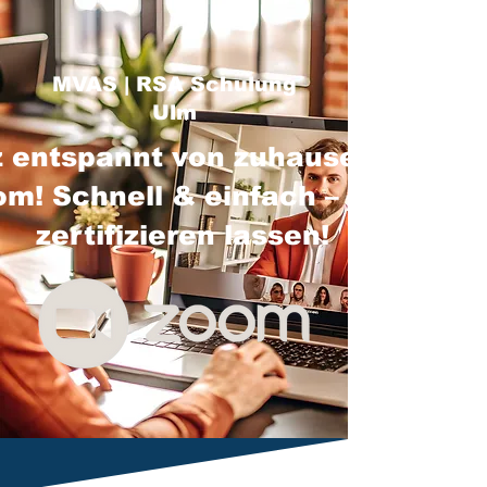
MVAS | RSA Schulung
Ulm
 entspannt von zuhause über
m! Schnell & einfach – jetzt
zertifizieren lassen!