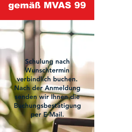
gemäß MVAS 99
1
Schulung nach
Wunschtermin
verbindlich buchen.
Nach der Anmeldung
senden wir Ihnen die
Buchungsbestätigung
per E-Mail.