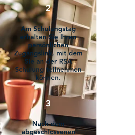
2
Am Schulungstag
erhalten Sie Ihren
persönlichen
Zugangslink, mit dem
Sie an der RSA
Schulung teilnehmen
können.
3
Nach dem
abgeschlossenen