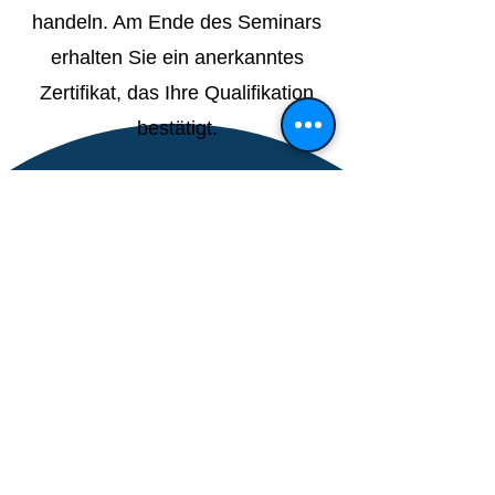
handeln. Am Ende des Seminars
erhalten Sie ein anerkanntes
Zertifikat, das Ihre Qualifikation
bestätigt.
Baustellensicherung an
Straßen (1-tägig)
Praxisnahe Schulung zur
Sicherung von Arbeitsstellen an
innerörtlichen Straßen und
Landstraßen in Villingen-
Schwenningen – für
Maßnahmen kurzer und langer
Dauer. Unsere MVAS 99 | RSA