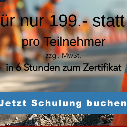
für nur 199.- stat
pro Teilnehmer
zzgl. MwSt.
in 6 Stunden zum Zertifikat
Jetzt Schulung buche