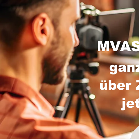
MVAS 
gan
über 
je