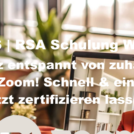
| RSA Schulung W
z entspannt von zu
Zoom! Schnell & ein
tzt zertifizieren las