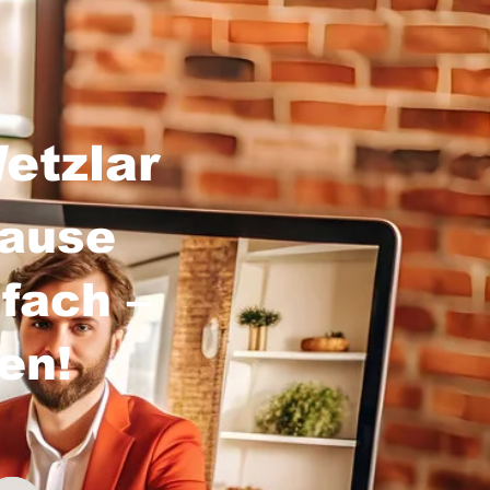
etzlar
hause
fach –
sen!