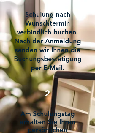
Schulung nach
Wunschtermin
verbindlich buchen.
Nach der Anmeldung
senden wir Ihnen die
Buchungsbestätigung
per E-Mail.
2
Am Schulungstag
erhalten Sie Ihren
persönlichen