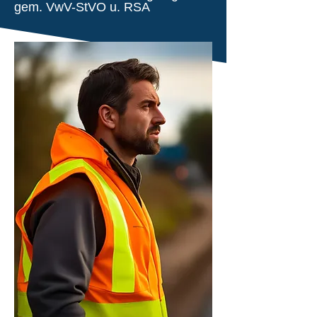
gem. VwV-StVO u. RSA