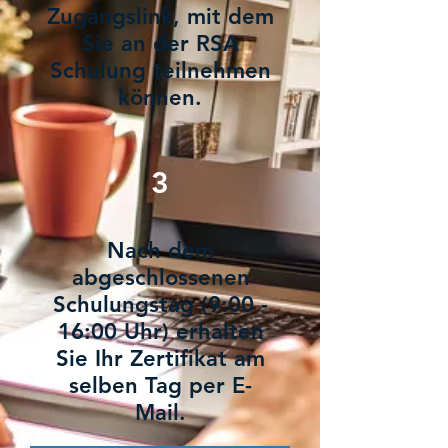
Zugangslink, mit dem
Sie an der RSA
Schulung teilnehmen
können.
3
Nach dem
abgeschlossenen
Schulungstag (9:00 -
16:00 Uhr) erhalten
Sie Ihr Zertifikat am
selben Tag per E-
Mail.