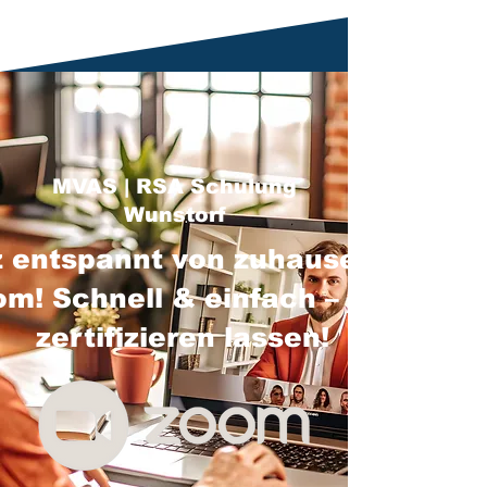
MVAS | RSA Schulung
Wunstorf
 entspannt von zuhause über
m! Schnell & einfach – jetzt
zertifizieren lassen!